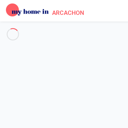
ARCACHON
See all the pictures
OVERVIEW
Description
MAP
PRICES AND AVAILABILITY
Home
Arcachon apartment rental
Apartment 1 bedroom Arcachon
Apartment 1 bedroom Arcacho
Cet appartement lumineux de 36 m², pouva